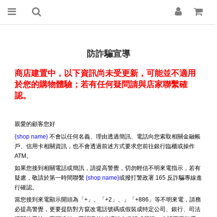
防詐騙宣導
商店建置中，以下資訊尚未受更新，可能並不適用
於您的購物體驗；若有任何疑問請與店家聯繫確
認。
親愛的顧客您好
{shop name}
不會以任何名義、理由透過簡訊、電話向您索取相關金融帳
戶、信用卡相關資訊，也不會透過前述方式要求您前往銀行臨櫃或操作
ATM。
如果您接到相關電話或簡訊，請提高警覺，切勿輕信不明來電指示，若有
疑慮，敬請於第一時間聯繫
{shop name}
或撥打警政署 165 反詐騙專線進
行確認。
當您接到來電顯示開頭為「+」、「+2」、」「+886」等不明來電，請務
必提高警覺，更要提防對方竄改電話號碼或假裝成特定公司、銀行、司法