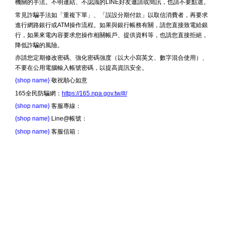
機關的手法。不明連結、不認識的LINE好友邀請或簡訊，也請不要點選。
常見詐騙手法如「重複下單」、「誤設分期付款」以取信消費者，再要求
進行網路銀行或ATM操作流程。如果與銀行帳務有關，請您直接致電給銀
行，如果來電內容要求您操作相關帳戶、提供資料等，也請您直接拒絕，
降低詐騙的風險。
亦請您定期修改密碼、強化密碼強度（以大小寫英文、數字混合使用）、
不要在公用電腦輸入帳號密碼，以提高資訊安全。
{shop name}
敬祝順心如意
165全民防騙網：
https://165.npa.gov.tw/#/
{shop name}
客服專線：
{shop name}
Line@帳號：
{shop name}
客服信箱：