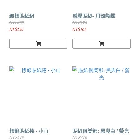
織標貼紙組
感壓貼紙- 貝殼蝴蝶
NT$350
NT$295
NT$250
NT$165
標籤貼紙捲 - 小山
貼紙俱樂部: 黑與白 / 螢光
NT$215
NT$410