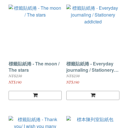
標籤貼紙捲 - The moon /
標籤貼紙捲 - Everyday
The stars
journaling / Stationery
addicted
NT$230
NT$230
NT$190
NT$190