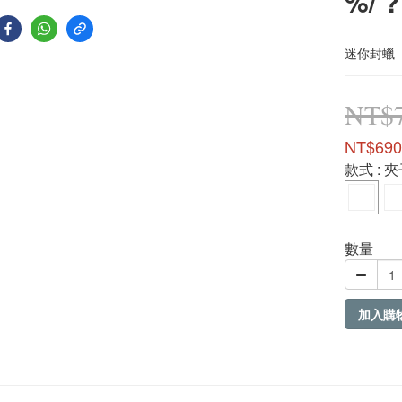
%/ ?
迷你封蠟（火漆
NT$
NT$690
款式
: 
數量
加入購