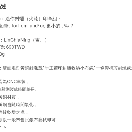
描述
cm- 迷你
封蠟（火漆）印章組：
 to/ from, and/ or, 更小的 , %/ ?
LinChiaNing（吉。）
: 690TWD
3g
：雙面雕刻黃銅封蠟章/ 手工蓋印封蠟收納小布袋/ 一條帶棉芯封蠟
皆為CNC車製，
複雜則製成時間越長。
黃銅材質，
黃銅會隨時間氧化，
存於乾燥之處，
則以一般市售拭銀布擦拭即可，
＾＾