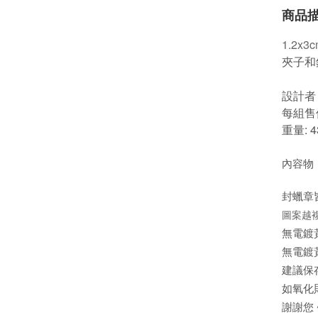
商品
1.2x3
夾子和鉛筆,
設計者：
每組售價
重量: 4
內容物
封蠟章
圖案越
無電鍍
無電鍍
建議保
如氧化
謝謝您