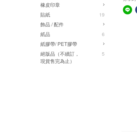
橡皮印章
貼紙
19
飾品 / 配件
紙品
6
紙膠帶/ PET膠帶
絕版品（不續訂，
5
現貨售完為止）