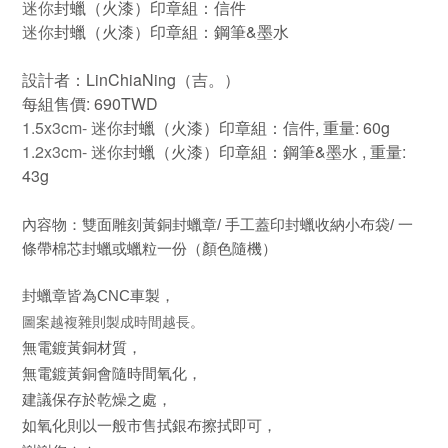
迷你
封蠟（火漆）印章組：信件
迷你
封蠟（火漆）印章組：
鋼筆&墨水
設計者：LinChiaNing（吉。）
每組售價: 690TWD
1.5x3cm- 迷你
封蠟（火漆）印章組：信件,
重量: 60g
1.2x3cm- 迷你
封蠟（火漆）印章組：
鋼筆&墨水 ,
重量:
43g
內容物：雙面雕刻黃銅封蠟章/ 手工蓋印封蠟收納小布袋/ 一
條帶棉芯封蠟或蠟粒一份（顏色隨機）
封蠟章皆為CNC車製，
圖案越複雜則製成時間越長。
無電鍍黃銅材質，
無電鍍黃銅會隨時間氧化，
建議保存於乾燥之處，
如氧化則以一般市售拭銀布擦拭即可，