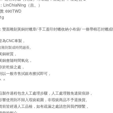
LinChiaNing（吉。）
: 690TWD
1g
：雙面雕刻黃銅封蠟章/ 手工蓋印封蠟收納小布袋/ 一條帶棉芯封蠟
皆為CNC車製，
複雜則製成時間越長。
黃銅材質，
黃銅會隨時間氧化，
存於乾燥之處，
則以一般市售拭銀布擦拭即可，
＾＾
品製作過程包含人工處理步驟，人工處理難免遺留痕跡，
影響使用則不歸入瑕疵範圍，非瑕疵商品不予退換貨。
貨前皆經過人工品檢，如有疏漏之處請您與我們聯繫，
謝您的耐心。