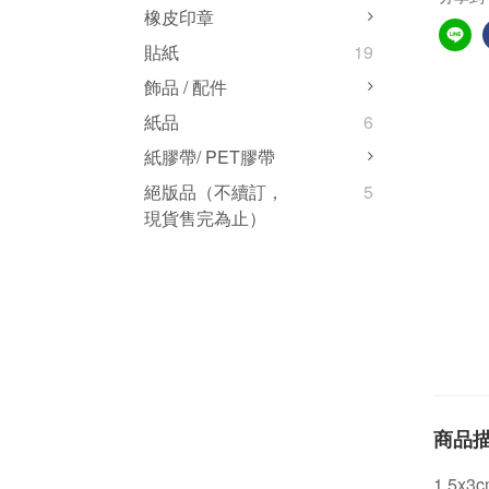
橡皮印章
貼紙
19
飾品 / 配件
紙品
6
紙膠帶/ PET膠帶
絕版品（不續訂，
5
現貨售完為止）
商品
1.5x3