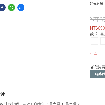
迷你封蠟（
NT$
NT$690
款式
: 
售完
若想購買
聯絡我
描述
cm- 迷你
封蠟（火漆）印章組：星之雲 1/ 星之雲 2