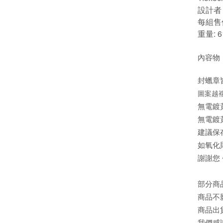
設計者：
每組售價
重量: 6
內容物
封蠟章
圖案越
無電鍍
無電鍍
建議保
如氧化
謝謝您
部分商
商品不
商品出
我們感