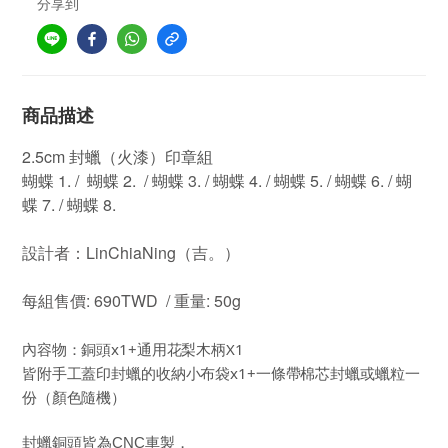
分享到
商品描述
2.5cm
封蠟（火漆）印章組
蝴蝶 1. / 蝴蝶 2. / 蝴蝶 3. / 蝴蝶 4. / 蝴蝶 5. / 蝴蝶 6. / 蝴
蝶 7. / 蝴蝶 8.
設計者：LinChiaNing（吉。）
每組售價: 6
90
TWD /
重量: 50g
內容物：
銅頭x1+
通用花梨木
柄
X1
皆附手工蓋印封蠟的
收納小布袋x1+一條帶棉芯封蠟或蠟粒一
份（顏色隨機）
封蠟銅頭皆為CNC車製，