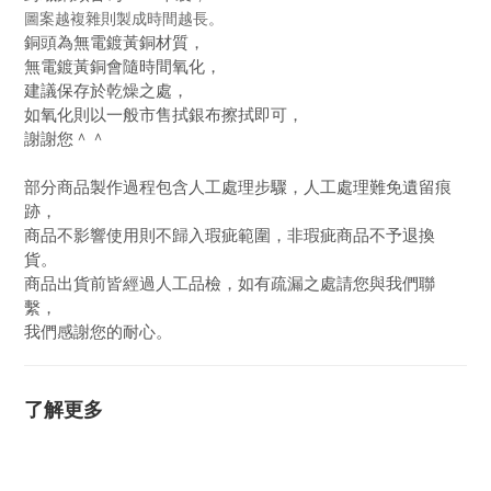
圖案越複雜則製成時間越長。
銅頭為無電鍍黃銅材質，
無電鍍黃銅會隨時間氧化，
建議保存於乾燥之處，
如氧化則以一般市售拭銀布擦拭即可，
謝謝您＾＾
部分商品製作過程包含人工處理步驟，人工處理難免遺留痕
跡，
商品不影響使用則不歸入瑕疵範圍，非瑕疵商品不予退換
貨。
商品出貨前皆經過人工品檢，如有疏漏之處請您與我們聯
繫，
我們感謝您的耐心。
了解更多