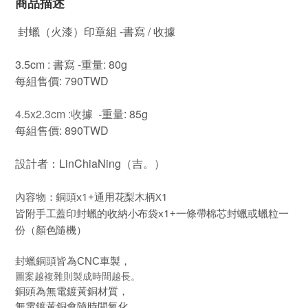
商品描述
封蠟（火漆）印章組 -
書寫 / 收據
3.5cm : 書寫 -
重量: 80g
每組售價: 7
90
TWD
4.5x2.3cm :收據
-
重量: 85
g
每組售價: 8
90
TWD
設計者：LinChiaNing（吉。）
內容物：
銅頭x1+
通用花梨木
柄
X1
皆附手工蓋印封蠟的
收納小布袋x1+一條帶棉芯封蠟或蠟粒一
份（顏色隨機）
封蠟銅頭皆為CNC車製，
圖案越複雜則製成時間越長。
銅頭為無電鍍黃銅材質，
無電鍍黃銅會隨時間氧化，