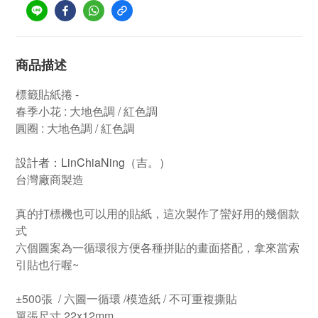
商品描述
標籤貼紙捲 -
春季小花 : 大地色調 / 紅色調
圓圈 : 大地色調 / 紅色調
設計者：LinChiaNing（吉。）
台灣廠商製造
真的打標機也可以用的貼紙，這次製作了蠻好用的幾個款
式
六個圖案為一循環很方便各種拼貼的畫面搭配，拿來當索
引貼也行喔~
±500張 / 六圖一循環 /模造紙 / 不可重複撕貼
單張尺寸 22x12mm